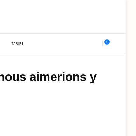
0
TARIFS
 nous aimerions y