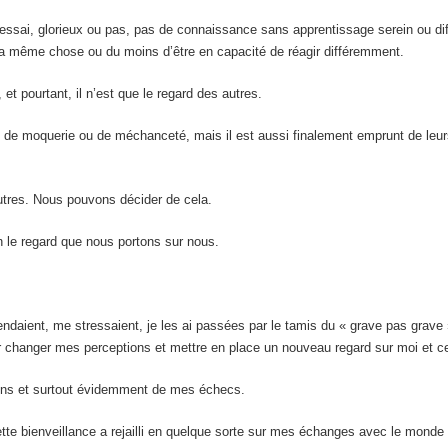
 essai, glorieux ou pas, pas de connaissance sans apprentissage serein ou dif
e la même chose ou du moins d’être en capacité de réagir différemment.
et pourtant, il n’est que le regard des autres.
, de moquerie ou de méchanceté, mais il est aussi finalement emprunt de leur
tres. Nous pouvons décider de cela.
on le regard que nous portons sur nous.
endaient, me stressaient, je les ai passées par le tamis du « grave pas grave
our changer mes perceptions et mettre en place un nouveau regard sur moi et c
tions et surtout évidemment de mes échecs.
te bienveillance a rejailli en quelque sorte sur mes échanges avec le monde 