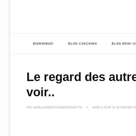
BIENVENUE!
BLOG COACHING
BLOG REIKI U
Le regard des autr
voir..
PAR
ANNELAUREMOYSAN@ORANGE.FR
MISE À JOUR LE
30 JANVIER 2