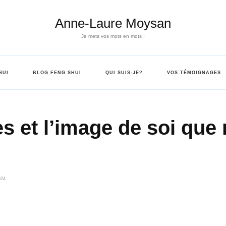
Anne-Laure Moysan
Je mets vos mots en mots !
SUI
BLOG FENG SHUI
QUI SUIS-JE?
VOS TÉMOIGNAGES
es et l’image de soi que
024