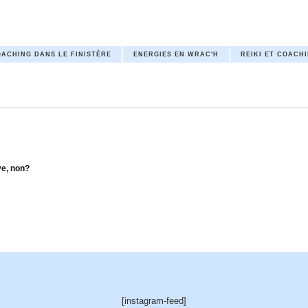
ACHING DANS LE FINISTÈRE
ENERGIES EN WRAC'H
REIKI ET COACH
ve, non?
[instagram-feed]