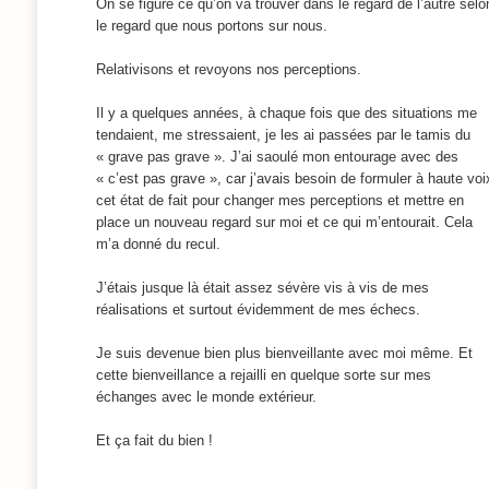
On se figure ce qu’on va trouver dans le regard de l’autre selo
le regard que nous portons sur nous.
Relativisons et revoyons nos perceptions.
Il y a quelques années, à chaque fois que des situations me
tendaient, me stressaient, je les ai passées par le tamis du
« grave pas grave ». J’ai saoulé mon entourage avec des
« c’est pas grave », car j’avais besoin de formuler à haute voi
cet état de fait pour changer mes perceptions et mettre en
place un nouveau regard sur moi et ce qui m’entourait. Cela
m’a donné du recul.
J’étais jusque là était assez sévère vis à vis de mes
réalisations et surtout évidemment de mes échecs.
Je suis devenue bien plus bienveillante avec moi même. Et
cette bienveillance a rejailli en quelque sorte sur mes
échanges avec le monde extérieur.
Et ça fait du bien !