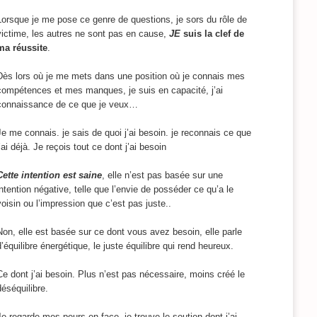
Lorsque je me pose ce genre de questions, je sors du rôle de
victime, les autres ne sont pas en cause,
JE
suis la clef de
ma réussite
.
Dès lors où je me mets dans une position où je connais mes
compétences et mes manques, je suis en capacité, j’ai
connaissance de ce que je veux…
Je me connais. je sais de quoi j’ai besoin. je reconnais ce que
j’ai déjà. Je reçois tout ce dont j’ai besoin
Cette intention est saine
, elle n’est pas basée sur une
intention négative, telle que l’envie de posséder ce qu’a le
voisin ou l’impression que c’est pas juste..
Non, elle est basée sur ce dont vous avez besoin, elle parle
d’équilibre énergétique, le juste équilibre qui rend heureux.
Ce dont j’ai besoin. Plus n’est pas nécessaire, moins créé le
déséquilibre.
Je regarde mes peurs en face, je trouve le soutien dont j’ai