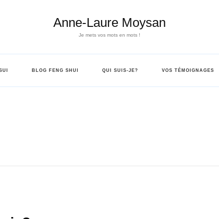
Anne-Laure Moysan
Je mets vos mots en mots !
SUI
BLOG FENG SHUI
QUI SUIS-JE?
VOS TÉMOIGNAGES