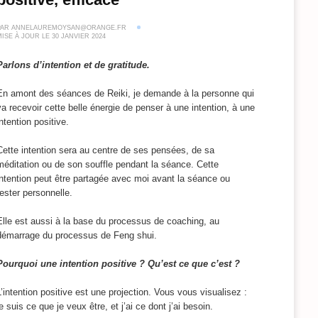
PAR
ANNELAUREMOYSAN@ORANGE.FR
MISE À JOUR LE
30 JANVIER 2024
Parlons d’intention et de gratitude.
En amont des séances de Reiki, je demande à la personne qui
va recevoir cette belle énergie de penser à une intention, à une
intention positive.
Cette intention sera au centre de ses pensées, de sa
méditation ou de son souffle pendant la séance. Cette
intention peut être partagée avec moi avant la séance ou
rester personnelle.
Elle est aussi à la base du processus de coaching, au
démarrage du processus de Feng shui.
Pourquoi une intention positive ? Qu’est ce que c’est ?
L’intention positive est une projection. Vous vous visualisez :
je suis ce que je veux être, et j’ai ce dont j’ai besoin.