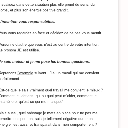
visualisez dans cette situation plus elle prend du sens, du
corps, et plus son énergie positive grandit.
L’intention vous responsabilise.
Vous vous regardez en face et décidez de ne pas vous mentir.
Personne d’autre que vous n’est au centre de votre intention.
Le pronom JE est utilisé.
Je suis moteur et je me pose les bonnes questions.
Reprenons
l’exemple
suivant : J’ai un travail qui me convient
parfaitement
Est-ce que je sais vraiment quel travail me convient le mieux ?
Comment je l’obtiens, qui ou quoi peut m’aider, comment je
m’améliore, qu’est ce qui me manque?
Mais aussi, quel sabotage je mets en place pour ne pas me
remettre en question, suis-je tellement négative que mon
énergie l’est aussi et transparait dans mon comportement ?