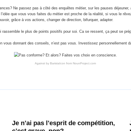
nces? Ne passez pas à côté des enquêtes métier, sur les pauses déjeuner, apr
l’idée que vous vous faites du métier est proche de la réalité, si vous le rêv
oir, grâce à vos actions, changer de direction, bifurquer, adapter.
ui rassemble le plus de points positifs pour soi. Ca se ressent, ça peut se prépa
 en vous donnant des conseils, n’est pas vous. Investissez personnellement d
Against by BaristaIcon from NounProject.com
Je n’ai pas l’esprit de compétition,
c’est grave, non?