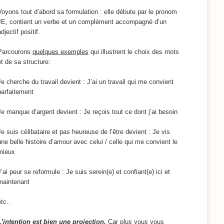
Voyons tout d’abord sa formulation : elle débute par le pronom
JE, contient un verbe et un complément accompagné d’un
djectif positif.
Parcourons
quelques exemples
qui illustrent le choix des mots
et de sa structure:
Je cherche du travail devient : J’ai un travail qui me convient
parfaitement
Je manque d’argent devient : Je reçois tout ce dont j’ai besoin
Je suis célibataire et pas heureuse de l’être devient : Je vis
une belle histoire d’amour avec celui / celle qui me convient le
mieux
J’ai peur se reformule : Je suis serein(e) et confiant(e) ici et
maintenant
tc..
L’intention est bien une projection.
Car plus vous vous