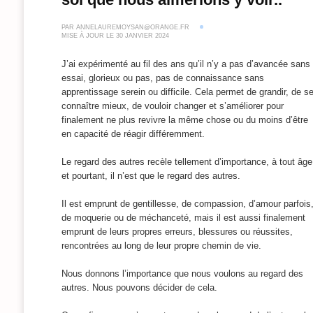
PAR
ANNELAUREMOYSAN@ORANGE.FR
MISE À JOUR LE
30 JANVIER 2024
J’ai expérimenté au fil des ans qu’il n’y a pas d’avancée sans
essai, glorieux ou pas, pas de connaissance sans
apprentissage serein ou difficile. Cela permet de grandir, de s
connaître mieux, de vouloir changer et s’améliorer pour
finalement ne plus revivre la même chose ou du moins d’être
en capacité de réagir différemment.
Le regard des autres recèle tellement d’importance, à tout âge
et pourtant, il n’est que le regard des autres.
Il est emprunt de gentillesse, de compassion, d’amour parfois
de moquerie ou de méchanceté, mais il est aussi finalement
emprunt de leurs propres erreurs, blessures ou réussites,
rencontrées au long de leur propre chemin de vie.
Nous donnons l’importance que nous voulons au regard des
autres. Nous pouvons décider de cela.