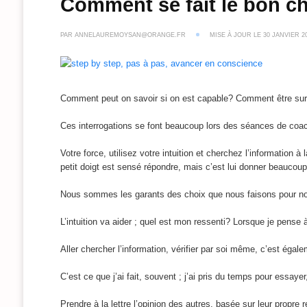
Comment se fait le bon c
PAR
ANNELAUREMOYSAN@ORANGE.FR
MISE À JOUR LE
30 JANVIER 2
Comment peut on savoir si on est capable? Comment être sur q
Ces interrogations se font beaucoup lors des séances de coa
Votre force, utilisez votre intuition et cherchez l’informatio
petit doigt est sensé répondre, mais c’est lui donner beaucoup
Nous sommes les garants des choix que nous faisons pour nou
L’intuition va aider ; quel est mon ressenti? Lorsque je pense
Aller chercher l’information, vérifier par soi même, c’est égal
C’est ce que j’ai fait, souvent ; j’ai pris du temps pour essaye
Prendre à la lettre l’opinion des autres, basée sur leur propre