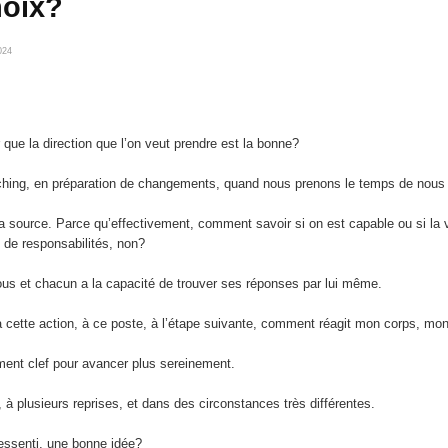
hoix?
024
ue la direction que l’on veut prendre est la bonne?
ching, en préparation de changements, quand nous prenons le temps de nous 
n à la source. Parce qu’effectivement, comment savoir si on est capable ou si l
 de responsabilités, non?
s et chacun a la capacité de trouver ses réponses par lui même.
 à cette action, à ce poste, à l’étape suivante, comment réagit mon corps, mon
ement clef pour avancer plus sereinement.
r, à plusieurs reprises, et dans des circonstances très différentes.
 ressenti, une bonne idée?