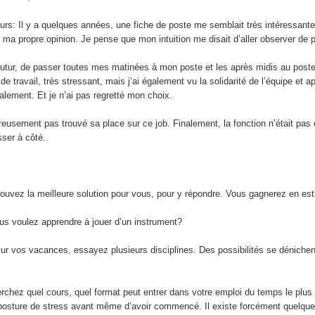
: Il y a quelques années, une fiche de poste me semblait très intéressante 
re ma propre opinion. Je pense que mon intuition me disait d’aller observer de p
tur, de passer toutes mes matinées à mon poste et les après midis au poste qui
e travail, très stressant, mais j’ai également vu la solidarité de l’équipe et 
également. Et je n’ai pas regretté mon choix.
eusement pas trouvé sa place sur ce job. Finalement, la fonction n’était pas ce
sser à côté..
rouvez la meilleure solution pour vous, pour y répondre. Vous gagnerez en est
ous voulez apprendre à jouer d’un instrument?
sur vos vacances, essayez plusieurs disciplines. Des possibilités se déniche
erchez quel cours, quel format peut entrer dans votre emploi du temps le plus
 posture de stress avant même d’avoir commencé. Il existe forcément quelqu