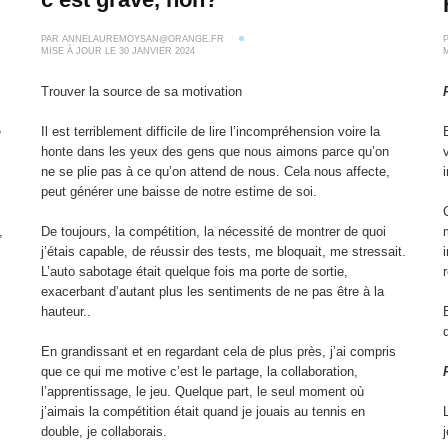
PAR
ANNELAUREMOYSAN@ORANGE.FR
MISE À JOUR LE
30 JANVIER 2024
Trouver la source de sa motivation
e
Il est terriblement difficile de lire l’incompréhension voire la
honte dans les yeux des gens que nous aimons parce qu’on
ne se plie pas à ce qu’on attend de nous. Cela nous affecte,
peut générer une baisse de notre estime de soi.
,
De toujours, la compétition, la nécessité de montrer de quoi
j’étais capable, de réussir des tests, me bloquait, me stressait.
L’auto sabotage était quelque fois ma porte de sortie,
,
exacerbant d’autant plus les sentiments de ne pas être à la
hauteur..
En grandissant et en regardant cela de plus près, j’ai compris
que ce qui me motive c’est le partage, la collaboration,
l’apprentissage, le jeu. Quelque part, le seul moment où
j’aimais la compétition était quand je jouais au tennis en
double, je collaborais.